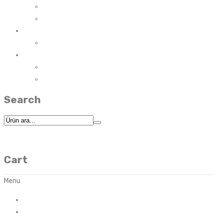
Kompleks Protein
Whey Protein
Sağlıklı Atıştırmalıklar
Protein Bar
Vitaminler
Omega 3 & Balık Yağları
Sporcu Vitaminleri
Search
icon
Cart
Menu
Başlangıç
Blog