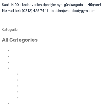
Saat 14:00 a kadar verilen siparişler aynı gün kargoda ! -
Müşteri
Hizmetleri:
(0312) 425 74 11 - iletisim@worldbodygym.com
Kategoriler
All Categories
Genel
Uncategorized
Aksesuarlar
Amino Asit
Arjinin
BCAA
Glutamin
Kompleks Amino Asit
Likit Amino Asit
Kilo ve Hacim