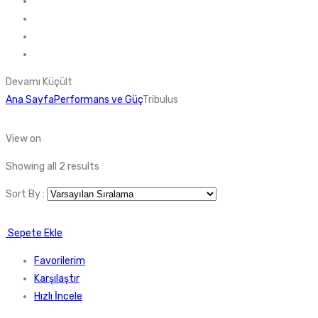
Nuclear Nutrition
Nutrever
The Protein Works
OstroVit
Devamı
Küçült
Ana Sayfa
Performans ve Güç
Tribulus
View on
Showing all 2 results
Sort By :
Sepete Ekle
Favorilerim
Karşılaştır
Hızlı İncele