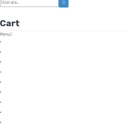
icon
Cart
Menu
Başlangıç
Blog
Favorilerim
Hakkımızda
Hesabım
İletişim
Mağza
Ödeme
Sale Products