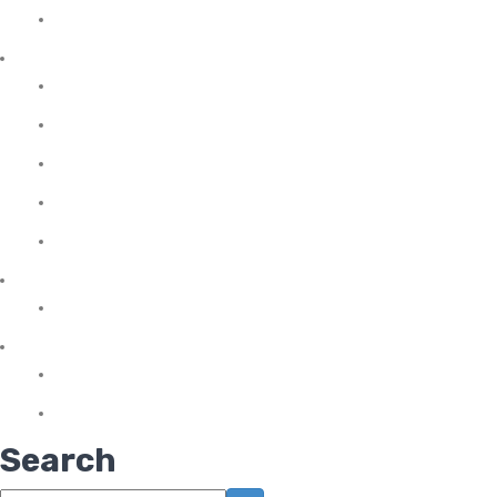
Tribulus
Protein Tozu
Et Proteini
İzole Protein
Kazein (Süt Proteini)
Kompleks Protein
Whey Protein
Sağlıklı Atıştırmalıklar
Protein Bar
Vitaminler
Omega 3 & Balık Yağları
Sporcu Vitaminleri
Search