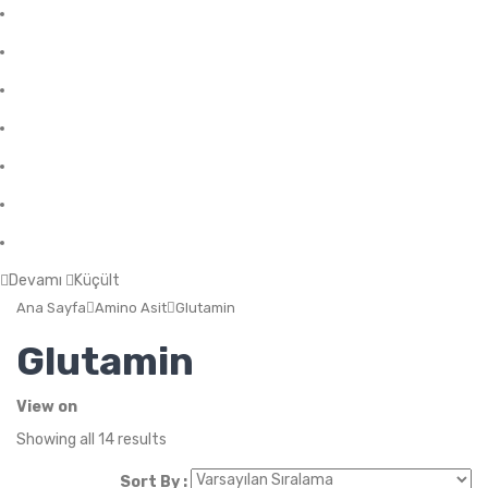
Fa Nutrition
Muscle Need
Everlast Nutrition
Nuclear Nutrition
Nutrever
The Protein Works
OstroVit
Devamı
Küçült
Ana Sayfa
Amino Asit
Glutamin
Glutamin
View on
Showing all 14 results
Sort By :