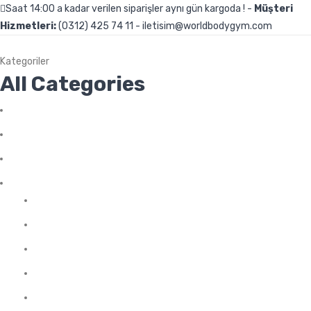
Saat 14:00 a kadar verilen siparişler aynı gün kargoda ! -
Müşteri
Hizmetleri:
(0312) 425 74 11 - iletisim@worldbodygym.com
Kategoriler
All Categories
Genel
Uncategorized
Aksesuarlar
Amino Asit
Arjinin
BCAA
Glutamin
Kompleks Amino Asit
Likit Amino Asit