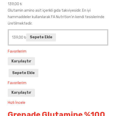
139,00
₺
Glutamin amino asit içerikli gıda takviyesidir. En iyi
hammaddeler kullanılarak FA Nutrition’ın kendi tesislerinde
üretilmektedir.
139,00
₺
Sepete Ekle
Favorilerim
Karşılaştır
Sepete Ekle
Favorilerim
Karşılaştır
Hızlı İncele
Grenade Glutamine %100