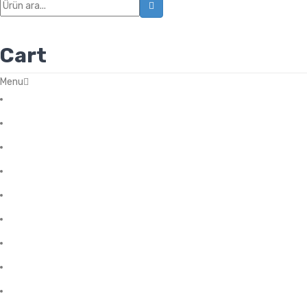
icon
Cart
Menu
Başlangıç
Blog
Favorilerim
Hakkımızda
Hesabım
İletişim
Mağza
Ödeme
Sale Products