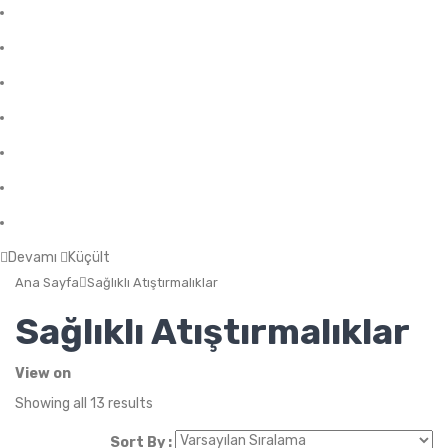
Fa Nutrition
Muscle Need
Everlast Nutrition
Nuclear Nutrition
Nutrever
The Protein Works
OstroVit
Devamı
Küçült
Ana Sayfa
Sağlıklı Atıştırmalıklar
Sağlıklı Atıştırmalıklar
View on
Showing all 13 results
Sort By :