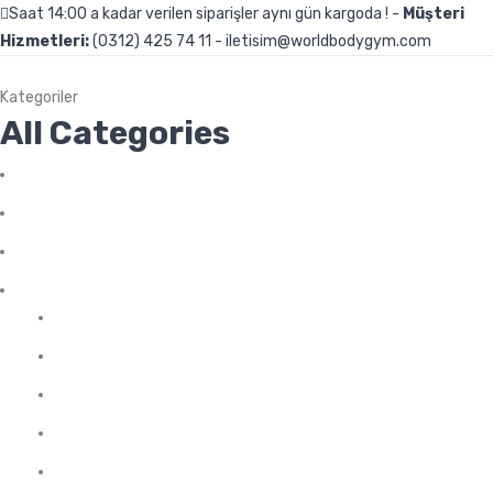
Saat 14:00 a kadar verilen siparişler aynı gün kargoda ! -
Müşteri
Hizmetleri:
(0312) 425 74 11 - iletisim@worldbodygym.com
Kategoriler
All Categories
Genel
Uncategorized
Aksesuarlar
Amino Asit
Arjinin
BCAA
Glutamin
Kompleks Amino Asit
Likit Amino Asit