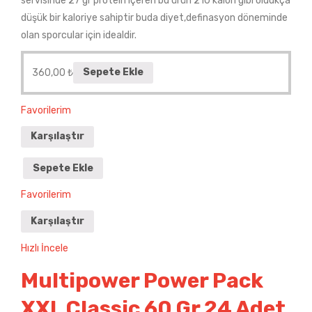
servisinde 27 gr protein içeren bu ürün 210 kalori gibi oldukça
düşük bir kaloriye sahiptir buda diyet,definasyon döneminde
olan sporcular için idealdir.
360,00
₺
Sepete Ekle
Favorilerim
Karşılaştır
Sepete Ekle
Favorilerim
Karşılaştır
Hızlı İncele
Multipower Power Pack
XXL Classic 60 Gr 24 Adet