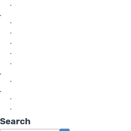
Tribulus
Protein Tozu
Et Proteini
İzole Protein
Kazein (Süt Proteini)
Kompleks Protein
Whey Protein
Sağlıklı Atıştırmalıklar
Protein Bar
Vitaminler
Omega 3 & Balık Yağları
Sporcu Vitaminleri
Search