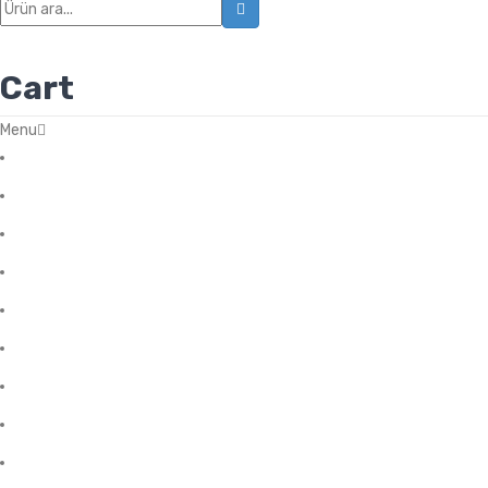
icon
Cart
Menu
Başlangıç
Blog
Favorilerim
Hakkımızda
Hesabım
İletişim
Mağza
Ödeme
Sale Products