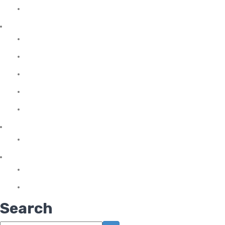
Tribulus
Protein Tozu
Et Proteini
İzole Protein
Kazein (Süt Proteini)
Kompleks Protein
Whey Protein
Sağlıklı Atıştırmalıklar
Protein Bar
Vitaminler
Omega 3 & Balık Yağları
Sporcu Vitaminleri
Search