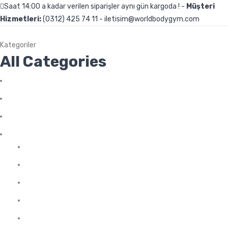
Saat 14:00 a kadar verilen siparişler aynı gün kargoda ! -
Müşteri
Hizmetleri:
(0312) 425 74 11 - iletisim@worldbodygym.com
Kategoriler
All Categories
Genel
Uncategorized
Aksesuarlar
Amino Asit
Arjinin
BCAA
Glutamin
Kompleks Amino Asit
Likit Amino Asit