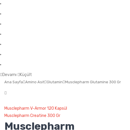
Fa Nutrition
Muscle Need
Everlast Nutrition
Nuclear Nutrition
Nutrever
The Protein Works
OstroVit
Devamı
Küçült
Ana Sayfa
Amino Asit
Glutamin
Musclepharm Glutamine 300 Gr
Musclepharm V-Armor 120 Kapsül
Musclepharm Creatine 300 Gr
Musclepharm